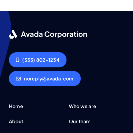
(555) 802-1234
noreply@avada.com
Home
Who we are
About
Our team